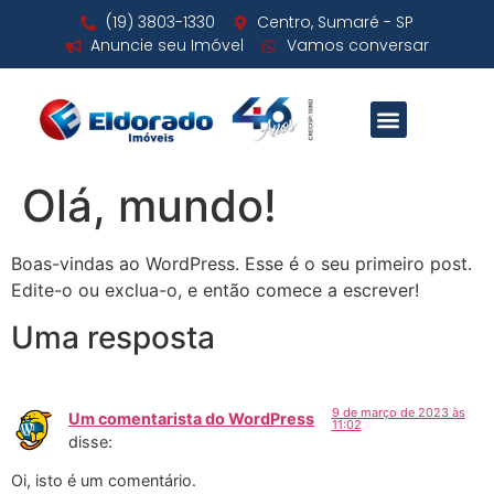
(19) 3803-1330
Centro, Sumaré - SP
Anuncie seu Imóvel
Vamos conversar
Olá, mundo!
Boas-vindas ao WordPress. Esse é o seu primeiro post.
Edite-o ou exclua-o, e então comece a escrever!
Uma resposta
9 de março de 2023 às
Um comentarista do WordPress
11:02
disse:
Oi, isto é um comentário.