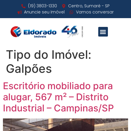
(19) 3803-1330
Centro, Sumaré - SP
Anuncie seu Imóvel
Vamos conversar
Tipo do Imóvel:
Galpões
Escritório mobiliado para
alugar, 567 m² – Distrito
Industrial – Campinas/SP